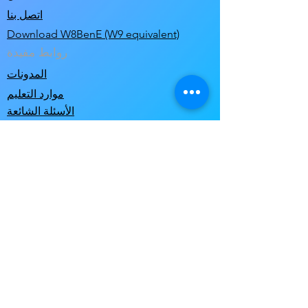
اتصل بنا
Download W8BenE (W9 equivalent)
روابط مفيدة
المدونات
موارد التعليم
الأسئلة الشائعة
وظائف
دليل منتجي الموسيقى
سياساتنا
سياسة الخصوصية
شروط الاستخدام & شروط البيع