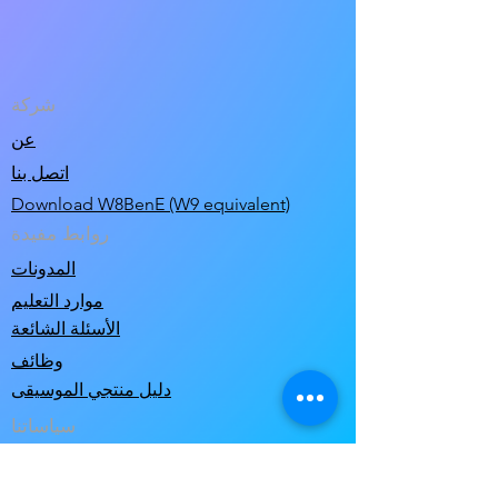
شركة
عن
اتصل بنا
Download W8BenE (W9 equivalent)
روابط مفيدة
المدونات
موارد التعليم
الأسئلة الشائعة
وظائف
دليل منتجي الموسيقى
سياساتنا
سياسة الخصوصية
شروط الاستخدام & شروط البيع