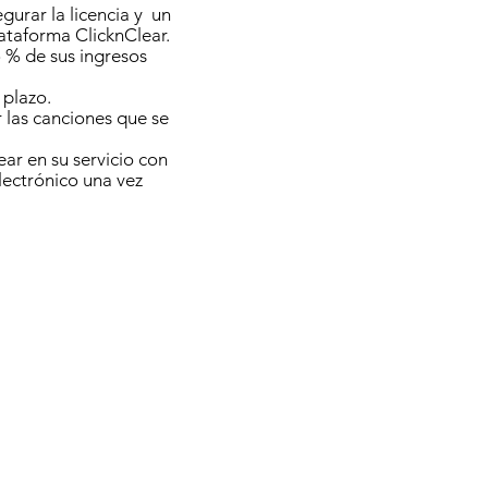
gurar la licencia y
un
lataforma ClicknClear.
5 % de sus ingresos
 plazo.
r las canciones que se
ar en su servicio con
lectrónico una vez