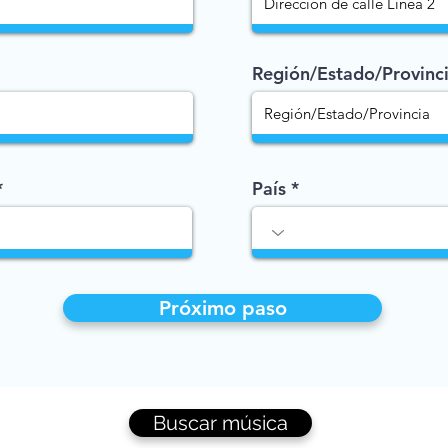
Región/Estado/Provinc
País
Próximo paso
Buscar música