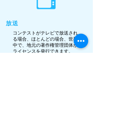
放送
コンテストがテレビで放送され
る場合、ほとんどの場合、世界
中で、地元の著作権管理団体が
ライセンスを発行できます。
一部の国では、放送コンテンツ
の許諾を個別に取得する必要が
あります。そのような場合、弊
社がお客様に代わって許諾の取
得をお手伝いいたします。
これらの権利に関する詳細とライ
センスの購入については、
licenserequests@clicknclear.com
までお問い合わせください。