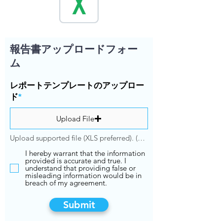
報告書アップロードフォー
ム
レポートテンプレートのアップロー
ド
*
Upload File
Upload supported file (XLS preferred). (Max 15MB)
I hereby warrant that the information
provided is accurate and true. I
understand that providing false or
misleading information would be in
breach of my agreement.
Submit