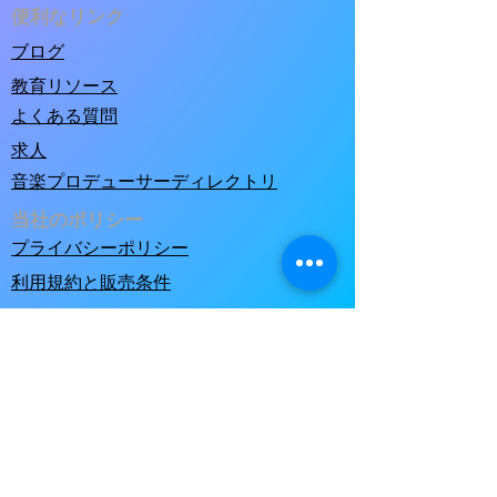
便利なリンク
ブログ
教育リソース
よくある質問
求人
音楽プロデューサーディレクトリ
当社のポリシー
プライバシーポリシー
利用規約と販売条件
music@clicknclear.com
© 2025 Pre-Cleared Limited T/A ClicknClear。
ClicknClear および MixM8 は Pre-Cleared