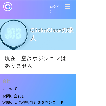
ログイ
ン
ClicknClearの求
人
現在、空きポジションは
ありません。
会社
について
お問い合わせ
W8BenE（W9相当）をダウンロード