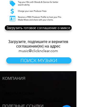
Загрузить готовое соглашение о миксе
Загрузите, подпишите и верните
в
соглашении(ях) на адрес
music@clicknclear.com
ПОИСК МУЗЫКИ
КОМПАНИЯ
О
Связаться с нами
Download W8BenE (W9 equivalent)
ПОЛЕЗНЫЕ ССЫЛКИ