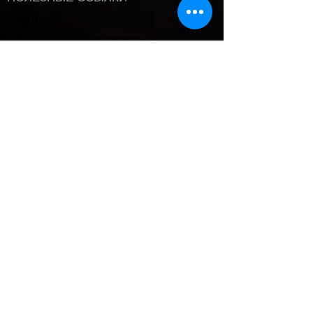
Блоги
Образовательные ресурсы
Часто задаваемые вопросы
Вакансии
Каталог музыкальных продюсеров
НАША ПОЛИТИКА
политика конфиденциальности
Условия использования и Условия
продажи
music@clicknclear.com
© 2023 Pre-Cleared Limited T/A ClicknClear.
ClicknClear и MixM8 являются