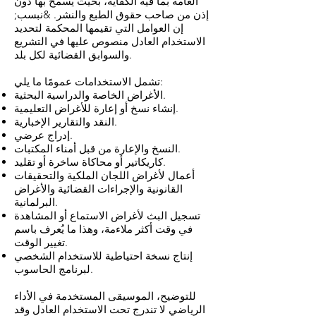
العامة بما فيه الكفاية، بحيث يُسمح بها دون
إذن من صاحب حقوق الطبع والنشر. &نبسب;
إن العوامل التي تقيمها المحكمة لتحديد
الاستخدام العادل منصوص عليها في التشريع
والسوابق القضائية لكل بلد.
تشمل الاستخدامات عمومًا ما يلي:
الأغراض الخاصة والدراسية البحثية.
إنشاء نسخ أو إعارة للأغراض التعليمية.
النقد والتقارير الإخبارية.
إدراج عرضي.
النسخ والإعارة من قبل أمناء المكتبات.
كاريكاتير أو محاكاة ساخرة أو تقليد.
أعمال لأغراض اللجان الملكية والتحقيقات
القانونية والإجراءات القضائية والأغراض
البرلمانية.
تسجيل البث لأغراض الاستماع أو المشاهدة
في وقت أكثر ملاءمة، وهذا ما يُعرف باسم
تغيير الوقت.
إنتاج نسخة احتياطية للاستخدام الشخصي
لبرنامج الحاسوب.
للتوضيح، الموسيقى المستخدمة في الأداء
الرياضي لا تندرج تحت الاستخدام العادل وقد