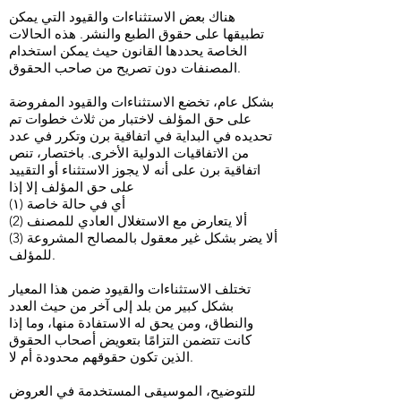
هناك بعض الاستثناءات والقيود التي يمكن
تطبيقها على حقوق الطبع والنشر. هذه الحالات
الخاصة يحددها القانون حيث يمكن استخدام
المصنفات دون تصريح من صاحب الحقوق.
بشكل عام، تخضع الاستثناءات والقيود المفروضة
على حق المؤلف لاختبار من ثلاث خطوات تم
تحديده في البداية في اتفاقية برن وتكرر في عدد
من الاتفاقيات الدولية الأخرى. باختصار، تنص
اتفاقية برن على أنه لا يجوز الاستثناء أو التقييد
على حق المؤلف إلا إذا
(١) أي في حالة خاصة
(2) ألا يتعارض مع الاستغلال العادي للمصنف
(3) ألا يضر بشكل غير معقول بالمصالح المشروعة
للمؤلف.
تختلف الاستثناءات والقيود ضمن هذا المعيار
بشكل كبير من بلد إلى آخر من حيث العدد
والنطاق، ومن يحق له الاستفادة منها، وما إذا
كانت تتضمن التزامًا بتعويض أصحاب الحقوق
الذين تكون حقوقهم محدودة أم لا.
للتوضيح، الموسيقى المستخدمة في العروض