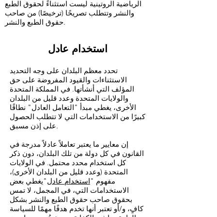
الرياضية الروتينية ليست استثناءً لحقوق الطبع
والنشر وتتطلب تصريحًا (ترخيصًا) من صاحب
حقوق الطبع والنشر.
استخدام عادل
تحدد معظم البلدان على وجه التحديد
الاستثناءات والقيود المفروضة على حق
المؤلف التي أنشأتها. في المملكة المتحدة
والولايات المتحدة وعدد قليل من البلدان
الأخرى، يغطي مبدأ "التعامل العادل" نطاقًا
كبيرًا من الاستخدامات التي لا تتطلب الحصول
على إذن مسبق.
إن معايير ما يعتبر تعاملاً عادلاً مدرجة في
القانون في كل دولة من تلك البلدان، دون ذكر
كل استخدام محدد محتمل. في الولايات
المتحدة (وعدد قليل من البلدان الأخرى)،
مفهوم "
استخدام عادل
"يغطي بعض
الاستخدامات التي، في المجمل، لا تمس
بحقوق صاحب حقوق الطبع والنشر بشكل
كافٍ، و/أو تعتبر أنها تخدم هدفًا مهمًا للسياسة