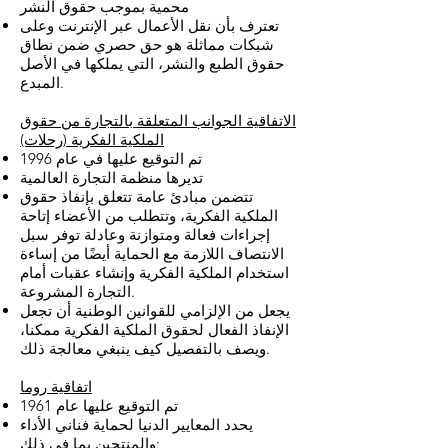
محمية بموجب حقوق النشر
تعترف بأن نقل الأعمال عبر الإنترنت وعلى
شبكات مماثلة هو حق حصري ضمن نطاق
حقوق الطبع والنشر، التي يملكها في الأصل
المبدع.
ال
اتفاقية الجوانب المتعلقة بالتجارة من حقوق
الملكية الفكرية
(رحلات)
تم التوقيع عليها في عام 1996
تديرها منظمة التجارة العالمية
تتضمن مبادئ عامة تتعلق بإنفاذ حقوق
الملكية الفكرية، وتتطلب من الأعضاء إتاحة
إجراءات فعالة ومتوازنة وعادلة توفر سبل
الانتصاف اللازمة مع الحماية أيضًا من إساءة
استخدام الملكية الفكرية وإنشاء عقبات أمام
التجارة المشروعة.
يجعل من الإلزامي للقوانين الوطنية أن تجعل
الإنفاذ الفعال لحقوق الملكية الفكرية ممكنا،
ويصف بالتفصيل كيف ينبغي معالجة ذلك.
اتفاقية روما
تم التوقيع عليها عام 1961
يحدد المعايير الدنيا لحماية فناني الأداء
والمنتجين بما في ذلك: