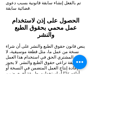
تم بالفعل إنشاء سابقة قانونية بسبب دعوى
قضائية سابقة.
الحصول على إذن لاستخدام
عمل محمي بحقوق الطبع
والنشر
ينص قانون حقوق الطبع والنشر على أن شراء
نسخة من عمل ما، مثل قطعة موسيقية، لا
يمنح المشتري الحق في استخدام هذا العمل
بطريقة تراعي حقوق الطبع والنشر. لا يجوز
إعادة إنتاج العمل المتضمن في النسخة أو
أداءه علنًا أو استخدامه بطريقة أخرى ضمن
نطاق قانون حقوق الطبع والنشر دون ترخيص.
في حالة رغبة المستخدم النهائي في استخدام
عمل محمي بحقوق الطبع والنشر لأي مما
يلي:
حق النسخ (على سبيل المثال، عمل نسخ
بالوسائل الرقمية أو التناظرية)،
حق التوزيع عن طريق نسخ ملموسة (على
سبيل المثال، بيع أو تأجير أو إعارة النسخ)،
حق الاتصال بالجمهور (بما في ذلك الأداء العام