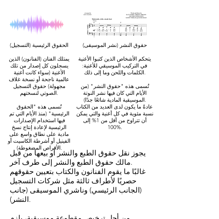
حقوق النشر (نشر الموسيقى)
الحقوق الرئيسية (التسجيل)
يتحكم الأشخاص الذين كتبوا الأغنية
يمتلك الفنان (الفنانون) الذين
في التركيب الموسيقي للأغنية:
يسجلون كل إصدار من تلك
الكلمات واللحن وما إلى ذلك.
الأغنية (سواء كانت أغنية
عالمية ناجحة أو نسخة غلاف
تُسمى هذه "حقوق النشر" (من
مجهولة) حقوق التسجيل
الأيام التي كان فيها نشر النوتة
الصوتي لنسختهم.
الموسيقية المادية شائعًا جدًا).
عادةً ما يكون لدى العديد من الكتاب
تُسمى هذه "الحقوق
نسبة مئوية في كل أغنية والتي يمكن
الرئيسية" (منذ الأيام التي تم
أن تتراوح من أقل من 1% إلى
فيها استخدام الإصدارات
100%.
الرئيسية لإعادة إنتاج نسخ
مادية على نطاق واسع على
الفينيل أو أشرطة الكاسيت أو
الأقراص المضغوطة).
يجوز نقل حقوق الطبع والنشر أو بيعها من قبل
مالك حقوق الطبع والنشر إلى طرف آخر.
غالبًا ما يقوم الفنانون والكتاب بتعيين حقوقهم
حصريًا لأطراف ثالثة مثل شركات التسجيل
(الجانب الرئيسي) وناشري الموسيقى (جانب
النشر).
من أجل ترخيص مقطوعة موسيقية، يلزم