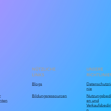
NÜTZLICHE
UNSERE
LINKS
RICHTLINIE
Blogs
Datenschutzric
nie
r
Bildungsressourcen
Nutzungsbed
nten
en und
Verkaufsbedi
n