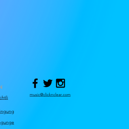
N
music@clicknclear.com
htli
ingung
ngunge