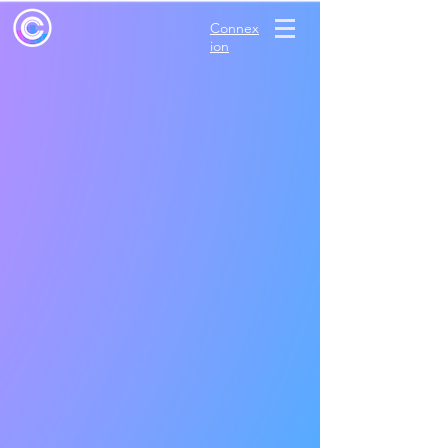
Connex
ion