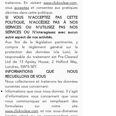
traiterons. En visitant
www.clicknclear.com,
vous
acceptez
et consentez aux pratiques
décrites dans cette politique.
SI VOUS N'ACCEPTEZ PAS CETTE
POLITIQUE, N'ACCÉDEZ PAS À NOS
SERVICES OU N'UTILISEZ PAS NOS
SERVICES OU N'interagissez avec aucun
autre aspect de nos activités.
Aux fins de la législation pertinente, y
compris le règlement général sur la
protection des données («la Loi»), le
responsable du traitement est Pre-Cleared
Ltd de 13 Apsley House, 2 Holford Way,
Londres, SW15 5EY.
INFORMATIONS QUE NOUS
RECUEILLONS DE VOUS
Nous collecterons et traiterons les données
suivantes vous concernant:
Informations que vous nous donnez. Il s'agit
d'informations vous concernant que vous
nous communiquez en remplissant des
formulaires sur notre site
www.clicknclear.com
et nos sous-domaines
(«notre site») ou en correspondant avec