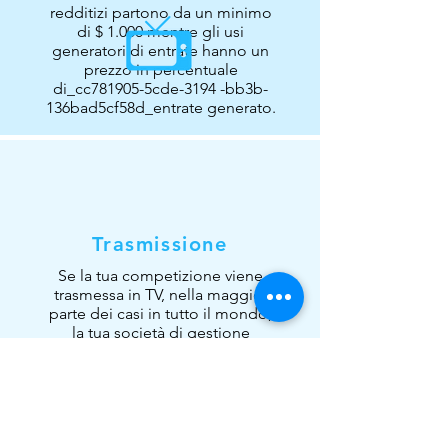
redditizi partono da un minimo
di $ 1.000 mentre gli usi
generatori di entrate hanno un
prezzo in percentuale
di_cc781905-5cde-3194 -bb3b-
136bad5cf58d_entrate generato.
Trasmissione
Se la tua competizione viene
trasmessa in TV, nella maggior
parte dei casi in tutto il mondo,
la tua società di gestione
collettiva locale sarà in grado di
rilasciare una licenza.
Ci sono alcuni paesi in cui i
contenuti trasmessi devono
essere cancellati su base