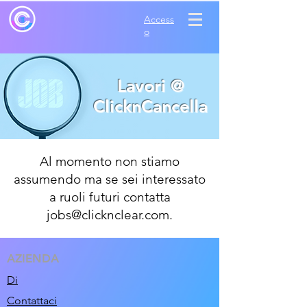
Access
o
Lavori @
ClicknCancella
Al momento non stiamo
assumendo ma se sei interessato
a ruoli futuri contatta
jobs@clicknclear.com
.
AZIENDA
Di
Contattaci