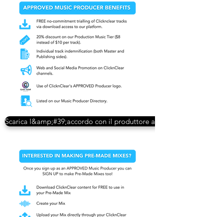
Scarica l&amp;#39;accordo con il produttore approvato