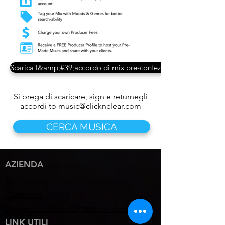
Scarica l&amp;#39;accordo di mix pre-confezionato
Si prega di scaricare, sign e retur
negli
accordi to
music@clicknclear.com
CERCA MUSICA
AZIENDA
Di
Contattaci
Download W8BenE (W9 equivalent)
LINK UTILI