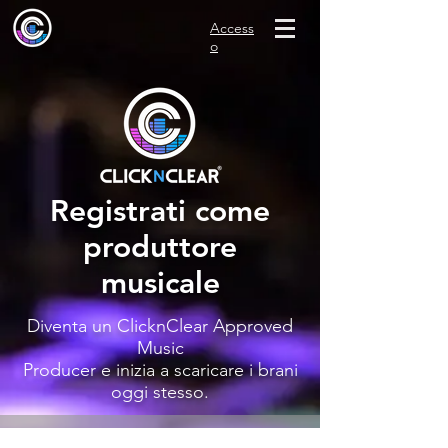
Access
o
Registrati come
produttore
musicale
Diventa un ClicknClear Approved
Music
Producer e inizia a scaricare i brani
oggi stesso.