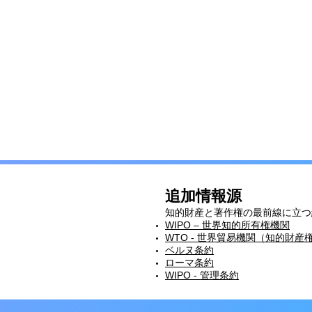
追加情報源
知的財産と著作権の最前線に立つ
WIPO – 世界知的所有権機関
WTO - 世界貿易機関（知的財
ベルヌ条約
ローマ条約
WIPO - 管理条約