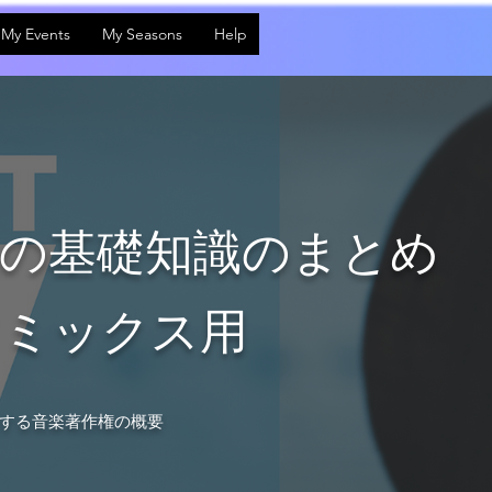
My Events
My Seasons
Help
法の基礎知識のまとめ
ツミックス用
する音楽著作権の概要