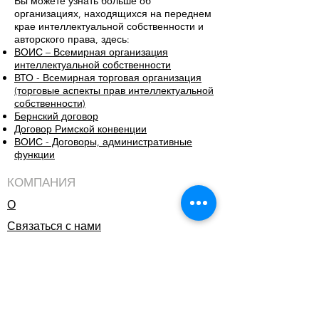
Вы можете узнать больше об
организациях, находящихся на переднем
крае интеллектуальной собственности и
авторского права, здесь:
ВОИС – Всемирная организация
интеллектуальной собственности
ВТО - Всемирная торговая организация
(торговые аспекты прав интеллектуальной
собственности)
Бернский договор
Договор Римской конвенции
ВОИС - Договоры, административные
функции
КОМПАНИЯ
О
Связаться с нами
Download W8BenE (W9 equivalent)
ПОЛЕЗНЫЕ ССЫЛКИ
Блоги
Образовательные ресурсы