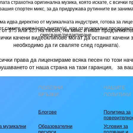
ата страхотна оригинална музика, която искате, с всички п
вашия спортен микс, за да придружава рутинните ви заним
а идва директно от музикалната индустрия, готова за лице
от самите екипи/изпълнител(и), или от музикални продуценти
а от $15 или $25 на песен, на микс и имат продължите
смесване/редактиране.
всички качени видеоклипове могат да останат качени 
необходимо да ги сваляте след годината).
сички права да лицензираме всяка песен по този на
рушаването от наша страна на тази гаранция,
​
за ва
ПОЛЕЗНИ
НАШИТЕ
ВРЪЗКИ
ПОЛИТИКИ
Блогове
Политика за
поверително
а музикални
Образователни
Условия за
ресурси
ползване и