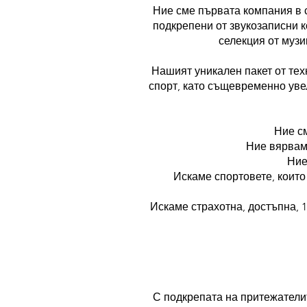
Ние сме първата компания в с
подкрепени от звукозаписни к
селекция от музи
Нашият уникален пакет от те
спорт, като същевременно уве
Ние с
Ние вярваме
Ние
Искаме спортовете, които
Искаме страхотна, достъпна, 
С подкрепата на притежателит