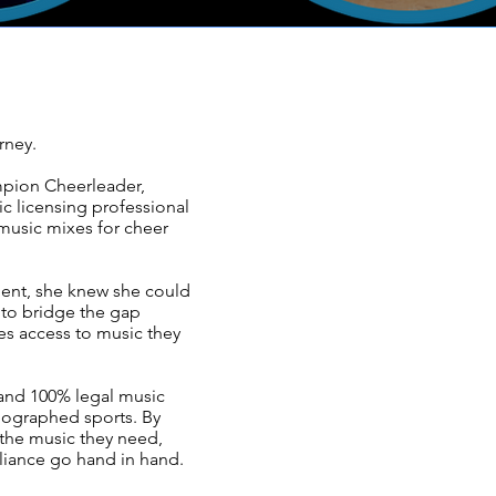
rney.
pion Cheerleader,
c licensing professional
music mixes for cheer
ment, she knew she could
 to bridge the gap
s access to music they
, and 100% legal music
reographed sports. By
 the music they need,
liance go hand in hand.