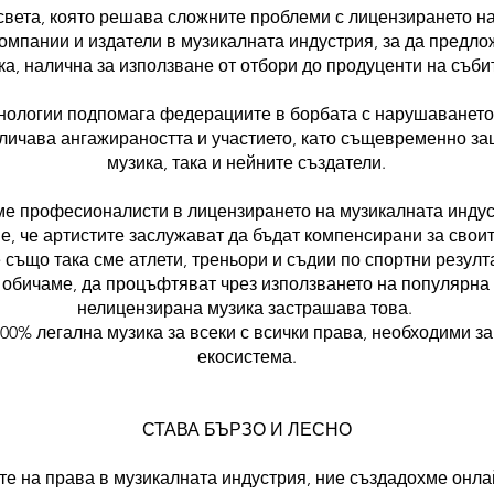
вета, която решава сложните проблеми с лицензирането на 
омпании и издатели в музикалната индустрия, за да предло
ка, налична за използване от отбори до продуценти на съб
хнологии подпомага федерациите в борбата с нарушаването 
личава ангажираността и участието, като същевременно за
музика, така и нейните създатели.
ме професионалисти в лицензирането на музикалната инду
, че артистите заслужават да бъдат компенсирани за своит
 също така сме атлети, треньори и съдии по спортни резулт
 обичаме, да процъфтяват чрез използването на популярна 
нелицензирана музика застрашава това.
100% легална музика за всеки с всички права, необходими з
екосистема.
СТАВА БЪРЗО И ЛЕСНО
е на права в музикалната индустрия, ние създадохме онлай