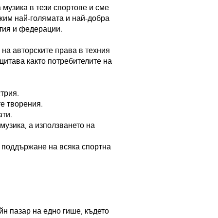
музика в тези спортове и сме
жим най-голямата и най-добра
ития и федерации.
на авторските права в техния
щитава както потребителите на
стрия.
е творения.
ати.
музика, а използването на
а поддържане на всяка спортна
н пазар на едно гише, където