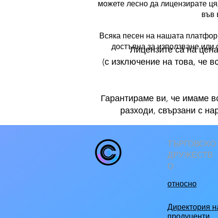
можете лесно да лицензирате цял
във 
Всяка песен на нашата платформ
достъпна за използване или 
​Лицензите са на цен
(с изключение на това, че 
Гарантираме ви, че имаме в
разходи, свързани с на
ТЪРГОВСКО
ДРУЖЕСТВ
О
относно
Директория н
продуценти