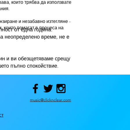
рава, които трябва да използвате
ания.
нзиране и незабавно изтегляне -
, които помагат в процеса на
лност от една година.
за неопределено време, не е
чин и ви обезщетяваме срещу
шето пълно спокойствие.
music@clicknclear.com
ст