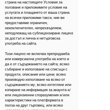
страна на настоящите Условия за
ползване и приложимите условия на
услугата и плащането от ваша страна
на всички приложими такси, ние ви
предоставяме ограничен,
неизключителен, непрехвърляем,
неподлежащ на сублицензиране лиценз
за достъп и лична и нетърговска
употреба на сайта.
Този лиценз не включва препродажба
или комерсиална употреба на което и
да е от съдържанието на сайта; всяко
събиране и използване на списъци с
продукти, описания или цени; всяко
производно използване на всяко от
съдържанието му; всяко изтегляне или
копиране на информация за акаунта и/
или лицензионни споразумения и/или
характеристики на платформата в
полза на друг търговец; или всяко