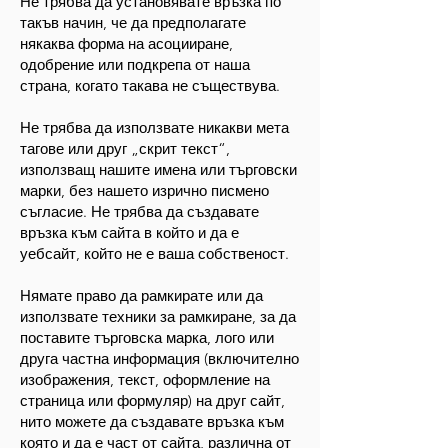
Не трябва да установявате връзка по
такъв начин, че да предполагате
някаква форма на асоцииране,
одобрение или подкрепа от наша
страна, когато такава не съществува.
Не трябва да използвате никакви мета
тагове или друг „скрит текст“,
използващ нашите имена или търговски
марки, без нашето изрично писмено
съгласие. Не трябва да създавате
връзка към сайта в който и да е
уебсайт, който не е ваша собственост.
Нямате право да рамкирате или да
използвате техники за рамкиране, за да
поставите търговска марка, лого или
друга частна информация (включително
изображения, текст, оформление на
страница или формуляр) на друг сайт,
нито можете да създавате връзка към
която и да е част от сайта, различна от