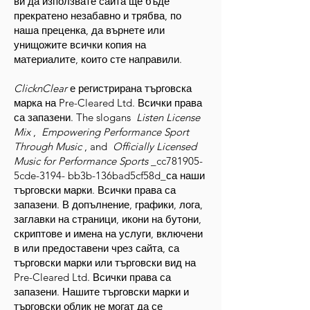
ви да използвате сайта ще бъде
прекратено незабавно и трябва, по
наша преценка, да върнете или
унищожите всички копия на
материалите, които сте направили.
ClicknClear
е регистрирана търговска
марка на Pre-Cleared Ltd. Всички права
са запазени. The slogans
Listen License
Mix
,
Empowering Performance Sport
Through Music
, and
Officially Licensed
Music for Performance Sports
_cc781905-
5cde-3194- bb3b-136bad5cf58d_са наши
търговски марки. Всички права са
запазени. В допълнение, графики, лога,
заглавки на страници, икони на бутони,
скриптове и имена на услуги, включени
в или предоставени чрез сайта, са
търговски марки или търговски вид на
Pre-Cleared Ltd. Всички права са
запазени. Нашите търговски марки и
търговски облик не могат да се