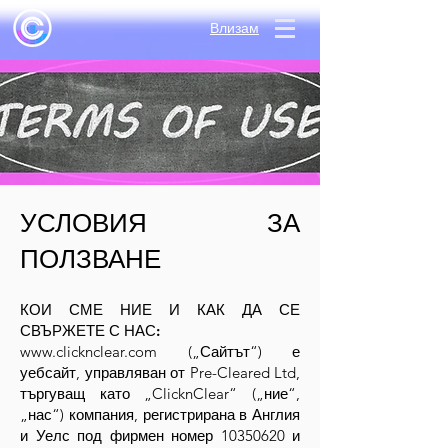
Влизам
УСЛОВИЯ ЗА
ПОЛЗВАНЕ
КОИ СМЕ НИЕ И КАК ДА СЕ
СВЪРЖЕТЕ С НАС:
www.clicknclear.com
(„Сайтът“) е
уебсайт, управляван от Pre-Cleared Ltd,
търгуващ като „ClicknClear“ („ние“,
„нас“) компания, регистрирана в Англия
и Уелс под фирмен номер
10350620
и