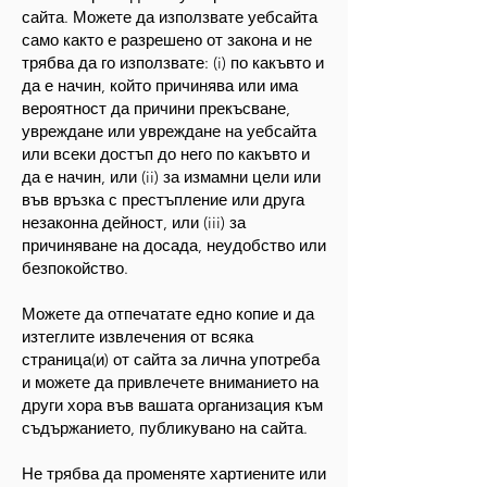
сайта. Можете да използвате уебсайта
само както е разрешено от закона и не
трябва да го използвате: (i) по какъвто и
да е начин, който причинява или има
вероятност да причини прекъсване,
увреждане или увреждане на уебсайта
или всеки достъп до него по какъвто и
да е начин, или (ii) за измамни цели или
във връзка с престъпление или друга
незаконна дейност, или (iii) за
причиняване на досада, неудобство или
безпокойство.
Можете да отпечатате едно копие и да
изтеглите извлечения от всяка
страница(и) от сайта за лична употреба
и можете да привлечете вниманието на
други хора във вашата организация към
съдържанието, публикувано на сайта.
Не трябва да променяте хартиените или