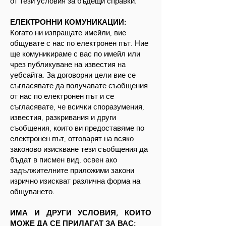
от тези условия за бъдещи справки.
ЕЛЕКТРОННИ КОМУНИКАЦИИ:
Когато ни изпращате имейли, вие
общувате с нас по електронен път. Ние
ще комуникираме с вас по имейл или
чрез публикуване на известия на
уебсайта. За договорни цели вие се
съгласявате да получавате съобщения
от нас по електронен път и се
съгласявате, че всички споразумения,
известия, разкривания и други
съобщения, които ви предоставяме по
електронен път, отговарят на всяко
законово изискване тези съобщения да
бъдат в писмен вид, освен ако
задължителните приложими закони
изрично изискват различна форма на
общуването.
ИМА И ДРУГИ УСЛОВИЯ, КОИТО
МОЖЕ ДА СЕ ПРИЛАГАТ ЗА ВАС: