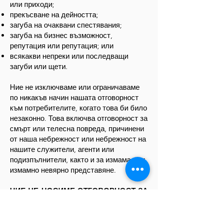
или приходи;
прекъсване на дейността;
загуба на очаквани спестявания;
загуба на бизнес възможност,
репутация или репутация; или
всякакви непреки или последващи
загуби или щети.
Ние не изключваме или ограничаваме
по никакъв начин нашата отговорност
към потребителите, когато това би било
незаконно. Това включва отговорност за
смърт или телесна повреда, причинени
от наша небрежност или небрежност на
нашите служители, агенти или
подизпълнители, както и за измама или
измамно невярно представяне.
НИЕ НЕ НОСИМЕ ОТГОВОРНОСТ ЗА
ВИРУСИ И НЕ ТРЯБВА ДА ГИ
ВЪВЕЖДАТЕ: