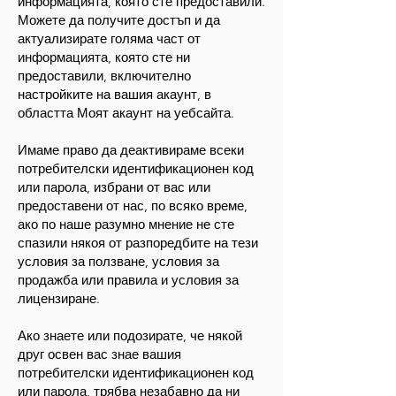
информацията, която сте предоставили.
Можете да получите достъп и да
актуализирате голяма част от
информацията, която сте ни
предоставили, включително
настройките на вашия акаунт, в
областта Моят акаунт на уебсайта.
Имаме право да деактивираме всеки
потребителски идентификационен код
или парола, избрани от вас или
предоставени от нас, по всяко време,
ако по наше разумно мнение не сте
спазили някоя от разпоредбите на тези
условия за ползване, условия за
продажба или правила и условия за
лицензиране.
Ако знаете или подозирате, че някой
друг освен вас знае вашия
потребителски идентификационен код
или парола, трябва незабавно да ни