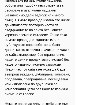
използване на извличане на данни,
роботи или подобни инструменти за
събиране и извличане на данни
(независимо дали веднъж или много
пъти). Нямате право да извличате и/или
да използвате повторно части от
съдържанието на сайта без нашето
изрично писмено съгласие. Също така
нямате право да създавате и/или
публикувате своя собствена база
данни, която включва значителни части
от сайта (например, без ограничение,
нашите цени и продуктови списъци) без
нашето изрично писмено съгласие.
Никоя част от сайта не може да бъде
възпроизвеждана, дублирана, копирана,
продавана, препродавана, посещавана
или използвана по друг начин за
комерсиални цели без нашето изрично
писмено съгласие.
Нямате право да злоупотребявате със