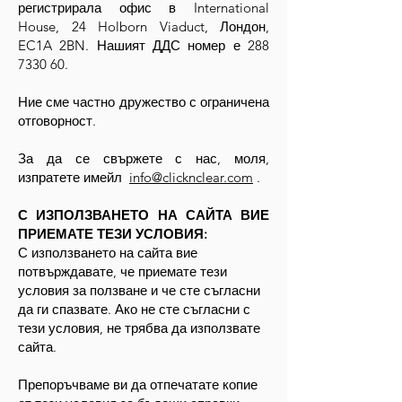
регистрирала офис в International
House, 24 Holborn Viaduct, Лондон,
EC1A 2BN. Нашият ДДС номер е
288
7330 60
.
Ние сме частно дружество с ограничена
отговорност.
За да се свържете с нас, моля,
изпратете имейл
info@clicknclear.com
.
С ИЗПОЛЗВАНЕТО НА САЙТА ВИЕ
ПРИЕМАТЕ ТЕЗИ УСЛОВИЯ:
С използването на сайта вие
потвърждавате, че приемате тези
условия за ползване и че сте съгласни
да ги спазвате. Ако не сте съгласни с
тези условия, не трябва да използвате
сайта.
Препоръчваме ви да отпечатате копие