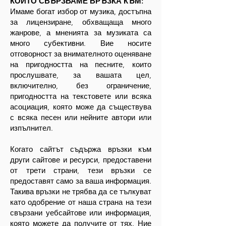
КОИТО СВЪРЗВАМЕ ВРЪЗКА КЪМ:
Имаме богат избор от музика, достъпна
за лицензиране, обхващаща много
жанрове, а мненията за музиката са
много субективни. Вие носите
отговорност за внимателното оценяване
на пригодността на песните, които
прослушвате, за вашата цел,
включително, без ограничение,
пригодността на текстовете или всяка
асоциация, която може да съществува
с всяка песен или нейните автори или
изпълнител.
Когато сайтът съдържа връзки към
други сайтове и ресурси, предоставени
от трети страни, тези връзки се
предоставят само за ваша информация.
Такива връзки не трябва да се тълкуват
като одобрение от наша страна на тези
свързани уебсайтове или информация,
която можете да получите от тях. Ние