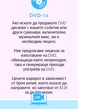
DVD-та
Ако искате да продавате DVD
дискове с вашето събитие или
други сувенири, включително
музикалния микс, ви е
необходим лиценз.
Ние предлагаме лицензи за
използване на DVD,
обхващащи както неприходни,
така и генериращи приходи
употреби на DVD.
Цените варират в зависимост
от броя копия, които искате да
направите, но започват от $125
за до 250 копия.