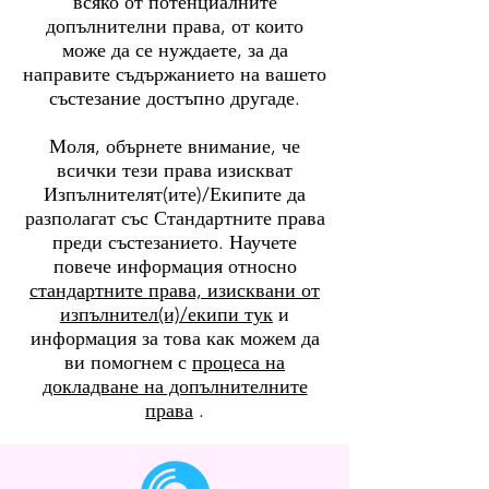
всяко от потенциалните
допълнителни права, от които
може да се нуждаете, за да
направите съдържанието на вашето
състезание достъпно другаде.
Моля, обърнете внимание, че
всички тези права изискват
Изпълнителят(ите)/Екипите да
разполагат със Стандартните права
преди състезанието. Научете
повече информация относно
стандартните права, изисквани от
изпълнител(и)/екипи тук
и
информация за това как можем да
ви помогнем с
процеса на
докладване на допълнителните
права
.