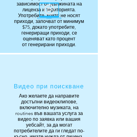
зависимост от дължината на
лиценза и територията.
Употребите, които не носят
приходи, започват от минимум
$75, докато употребите,
генериращи приходи, се
оценяват като процент
от генерирани приходи.
Видео при поискване
Ако желаете да направите
достъпни видеоклипове,
включително музиката, на
routines във вашата услуга за
видео по заявка или вашия
уебсайт, за да могат
потребителите да ги гледат по-
късно, имате нужда от лиценз .