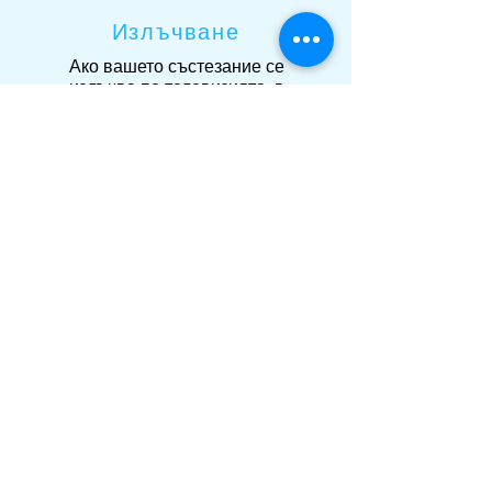
Излъчване
Ако вашето състезание се
излъчва по телевизията, в
повечето случаи по света,
вашата местна организация за
колективно управление ще
може да издаде лиценз.
Има някои държави, в които
излъченото съдържание
трябва да бъде изчистено на
индивидуална основа. Когато
случаят е такъв, ние можем да
помогнем за получаването на
лицензи от ваше име.
За повече информация относно
тези права и за закупуване на
лиценз, моля, свържете се с
licenserequests@clicknclear.com
.