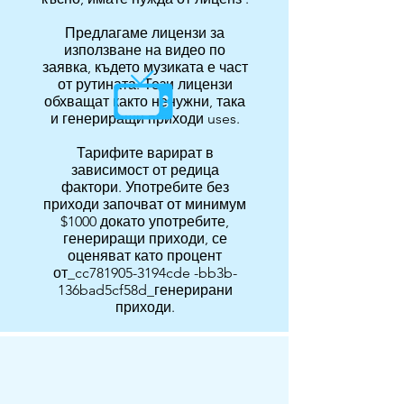
Предлагаме лицензи за
използване на видео по
заявка, където музиката е част
от рутината. Тези лицензи
обхващат както ненужни, така
и генериращи приходи uses.
Тарифите варират в
зависимост от редица
фактори. Употребите без
приходи започват от минимум
$1000 докато употребите,
генериращи приходи, се
оценяват като процент
от_cc781905-3194cde -bb3b-
136bad5cf58d_генерирани
приходи.