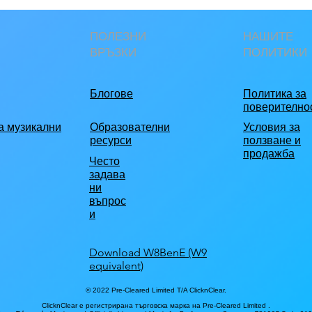
ПОЛЕЗНИ
НАШИТЕ
ВРЪЗКИ
ПОЛИТИКИ
Блогове
Политика за
поверително
а музикални
Образователни
Условия за
ресурси
ползване и
продажба
Често
задава
ни
въпрос
и
Download W8BenE (W9
equivalent)
© 2022 Pre-Cleared Limited T/A ClicknClear.
ClicknClear е регистрирана търговска марка на Pre-Cleared Limited
.