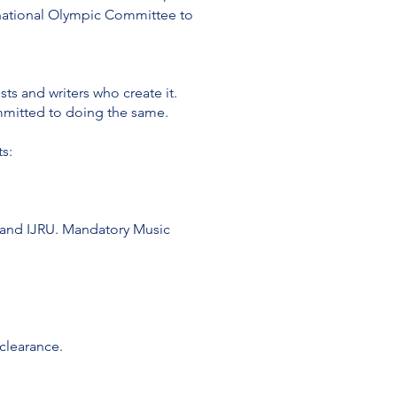
ernational Olympic Committee to
sts and writers who create it.
mmitted to doing the same.
s:
Bs and IJRU. Mandatory Music
 clearance.