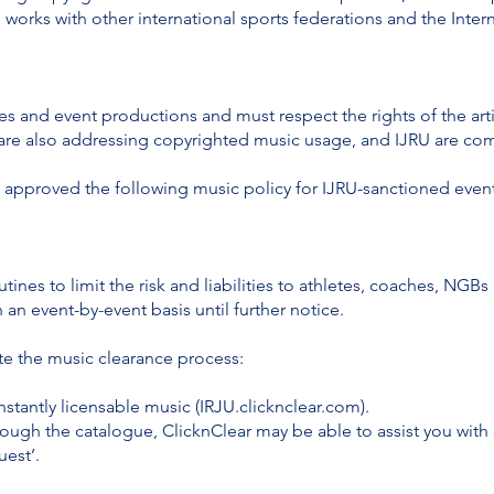
o works with other international sports federations and the Int
nes and event productions and must respect the rights of the arti
s are also addressing copyrighted music usage, and IJRU are co
 approved the following music policy for IJRU-sanctioned event
utines to limit the risk and liabilities to athletes, coaches, NG
an event-by-event basis until further notice.
ate the music clearance process:
nstantly licensable music (IRJU.clicknclear.com).
rough the catalogue, ClicknClear may be able to assist you with
uest’.