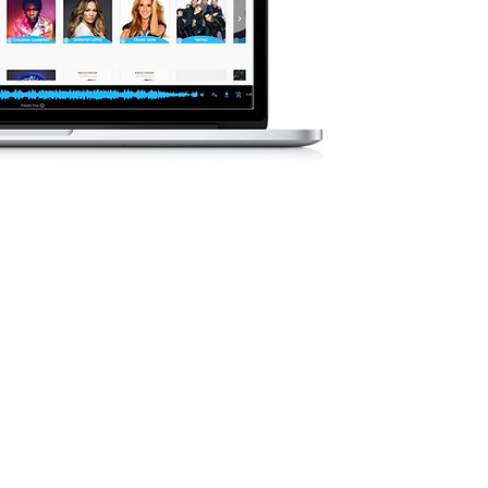
Нашият 
„предварител
нужно да се
работа на 
Нашият катало
бързо, с м
настоящи изп
РАНА
А
ЛНО
по различни