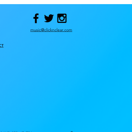
music@clicknclear.com
ст