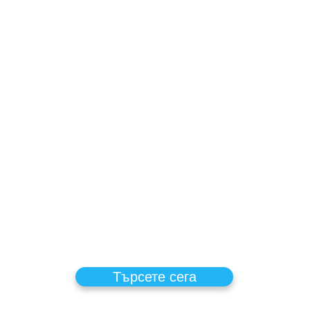
и други, за да
деалните песни
 микс.
ейлисти, да
добавяте песни
та си.
 $25 на песен,
реба и вашето
 съхранява във
 всяко време.
инхронизиране
забавно!
Търсете сега