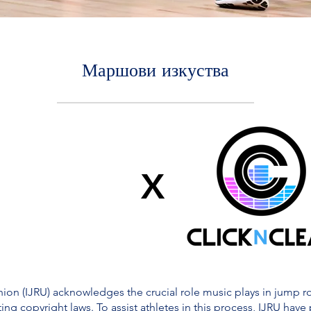
Маршови изкуства
X
on (IJRU) acknowledges the crucial role music plays in jump rop
ing copyright laws. To assist athletes in this process, IJRU have