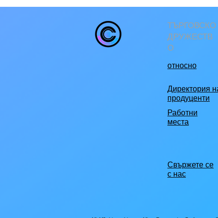
ТЪРГОВСКО
ДРУЖЕСТВ
О
относно
Директория н
продуценти
Работни
места
Свържете се
с нас