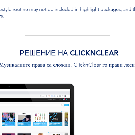
eestyle routine may not be included in highlight packages, and the
rs.
РЕШЕНИЕ НА CLICKNCLEAR
Музикалните права са сложни. ClicknClear го прави лесн
ИЗП
МУ
Работим ди
компании и 
тяхното съдъ
ваш