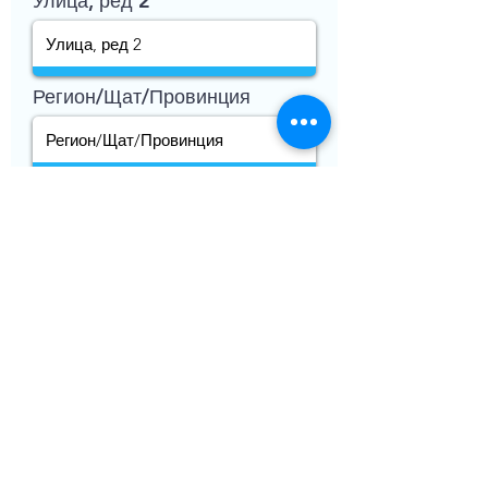
Улица, ред 2
Регион/Щат/Провинция
Държава
Следваща стъпка
Търсене на музика
ТЪРГОВСКО ДРУЖЕСТВО