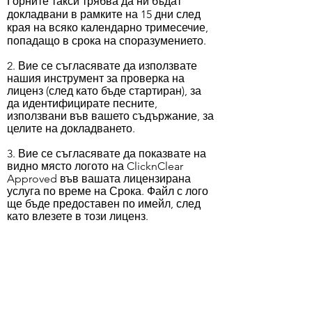
Горните такси трябва да ни бъдат
докладвани в рамките на 15 дни след
края на всяко календарно тримесечие,
попадащо в срока на споразумението.
2. Вие се съгласявате да използвате
нашия инструмент за проверка на
лиценз (след като бъде стартиран), за
да идентифицирате песните,
използвани във вашето съдържание, за
целите на докладването.
3. Вие се съгласявате да показвате на
видно място логото на ClicknClear
Approved във вашата лицензирана
услуга по време на Срока. Файл с лого
ще бъде предоставен по имейл, след
като влезете в този лиценз.