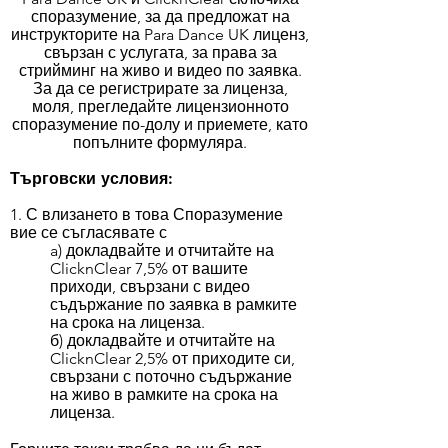
споразумение, за да предложат на
инструкторите на Para Dance UK лиценз,
свързан с услугата, за права за
стрийминг на живо и видео по заявка.
За да се регистрирате за лиценза,
моля, прегледайте лицензионното
споразумение по-долу и приемете, като
попълните формуляра.
Търговски условия:
1. С влизането в това Споразумение
вие се съгласявате с
a) докладвайте и отчитайте на
ClicknClear 7,5% от вашите
приходи, свързани с видео
съдържание по заявка в рамките
на срока на лиценза.
б) докладвайте и отчитайте на
ClicknClear 2,5% от приходите си,
свързани с поточно съдържание
на живо в рамките на срока на
лиценза.