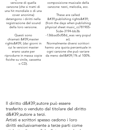
versione di quella
composizione musicale della
canzone (che si tratti di
canzone: testi, melodia, ecc.
una hit mondiale o di una
cover anonima)
These are called
detengono i diritti nella
&#39;publishing rights&#39;
registrazione del sound
(from the days when publishing
della loro versione.
physical sheet music_cc781905-
5cde-3194-bb3b
Questi sono
-136bad5cf58d_was very popul
chiamati &#39;master
ar).
rights&#39; (dai giorni in
Normalmente diversi scrittori
cui le versioni master
hanno una quota percentuale in
erano usate per
ogni canzone che può variare
riprodurre in massa copie
da meno dell&#39;1% al 100%.
fisiche su vinile, cassetta
o CD).
Il diritto d&#39;autore può essere
trasferito o venduto dal titolare del diritto
d&#39;autore a terzi.
Artisti e scrittori spesso cedono i loro
diritti esclusivamente a terze parti come