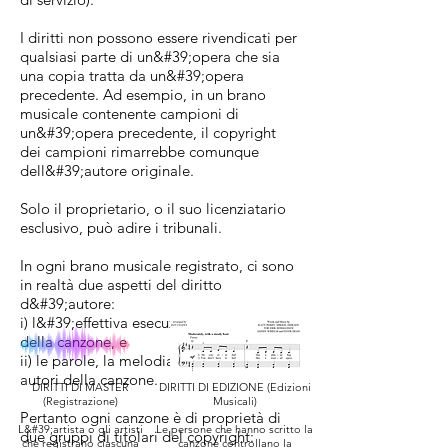
I diritti non possono essere rivendicati per
qualsiasi parte di un&#39;opera che sia
una copia tratta da un&#39;opera
precedente. Ad esempio, in un brano
musicale contenente campioni di
un&#39;opera precedente, il copyright
dei campioni rimarrebbe comunque
dell&#39;autore originale.
Solo il proprietario, o il suo licenziatario
esclusivo, può adire i tribunali.
In ogni brano musicale registrato, ci sono
in realtà due aspetti del diritto
d&#39;autore:
i) l&#39;effettiva esecuzione registrata
della canzone, e
ii) le parole, la melodia ecc. create dagli
autori della canzone.
DIRITTI DI MASTER
DIRITTI DI EDIZIONE (Edizioni
(Registrazione)
Musicali)
Pertanto ogni canzone è di proprietà di
L&#39;artista o gli artisti
Le persone che hanno scritto la
due gruppi di titolari del copyright:
che registrano ciascuna
canzone controllano la