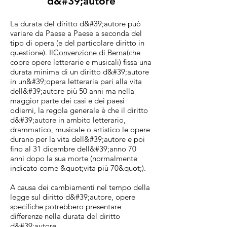
d&#39;autore
La durata del diritto d&#39;autore può
variare da Paese a Paese a seconda del
tipo di opera (e del particolare diritto in
questione). Il
Convenzione di Berna
(che
copre opere letterarie e musicali) fissa una
durata minima di un diritto d&#39;autore
in un&#39;opera letteraria pari alla vita
dell&#39;autore più 50 anni ma nella
maggior parte dei casi e dei paesi
odierni, la regola generale è che il diritto
d&#39;autore in ambito letterario,
drammatico, musicale o artistico le opere
durano per la vita dell&#39;autore e poi
fino al 31 dicembre dell&#39;anno 70
anni dopo la sua morte (normalmente
indicato come &quot;vita più 70&quot;).
A causa dei cambiamenti nel tempo della
legge sul diritto d&#39;autore, opere
specifiche potrebbero presentare
differenze nella durata del diritto
d&#39;autore.