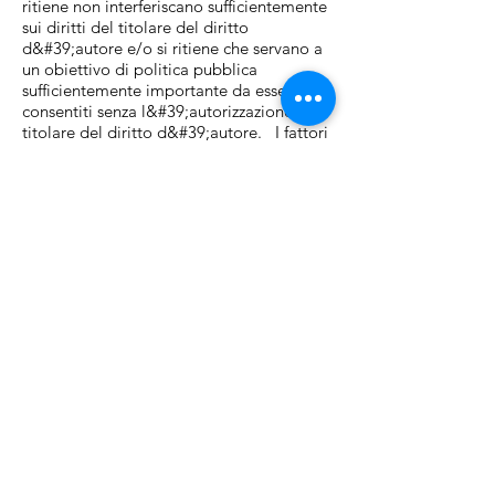
ritiene non interferiscano sufficientemente
sui diritti del titolare del diritto
d&#39;autore e/o si ritiene che servano a
un obiettivo di politica pubblica
sufficientemente importante da essere
consentiti senza l&#39;autorizzazione del
titolare del diritto d&#39;autore. I fattori
valutati da un tribunale per determinare il
fair use sono stabiliti nello statuto e nella
giurisprudenza di ciascun paese.
Gli usi generalmente includono:
Finalità di studio privato e di ricerca.
Creazione di copie o prestito per scopi
didattici.
Critiche e cronaca.
Inclusione accidentale.
Copie e prestito da bibliotecari.
Caricatura, parodia o pastiche.
Agisce ai fini delle commissioni reali,
delle indagini statutarie, dei procedimenti
giudiziari e degli scopi parlamentari.
Registrazione di trasmissioni per
l&#39;ascolto o la visualizzazione in un