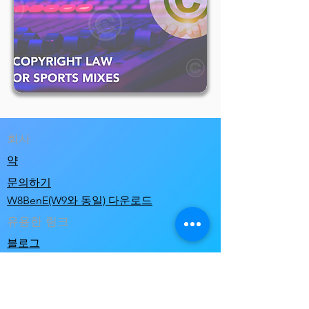
회사
약
문의하기
W8BenE(W9와 동일) 다운로드
유용한 링크
블로그
교육 자료
자주 묻는 질문
직업