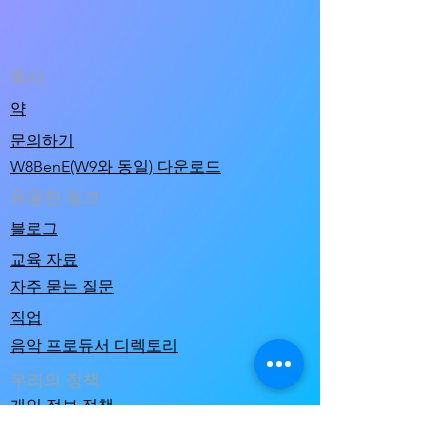
회사
약
문의하기
W8BenE(W9와 동일) 다운로드
유용한 링크
블로그
교육 자료
자주 묻는 질문
직업
음악 프로듀서 디렉토리
우리의 정책
개인 정보 정책
이용 약관 및 판매 조건