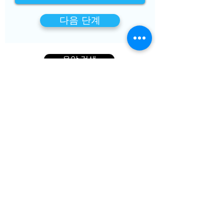
다음 단계
음악 검색
회사
약
문의하기
W8BenE(W9와 동일) 다운로드
유용한 링크
블로그
교육 자료
자주 묻는 질문